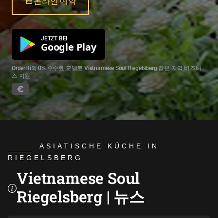
온라인 예약
JETZT BEI
Google Play
OrderHi의 0% 수수료 모델로 Vietnamese Soul Riegelsberg 같은 지역 비즈니
스 지원
ASIATISCHE KÜCHE IN
RIEGELSBERG
Vietnamese Soul
Riegelsberg | 뉴스