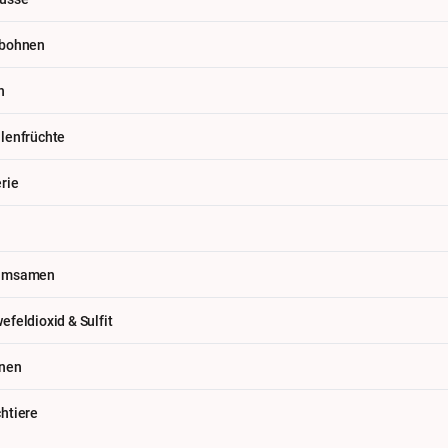
abohnen
h
lenfrüchte
erie
amsamen
efeldioxid & Sulfit
nen
htiere