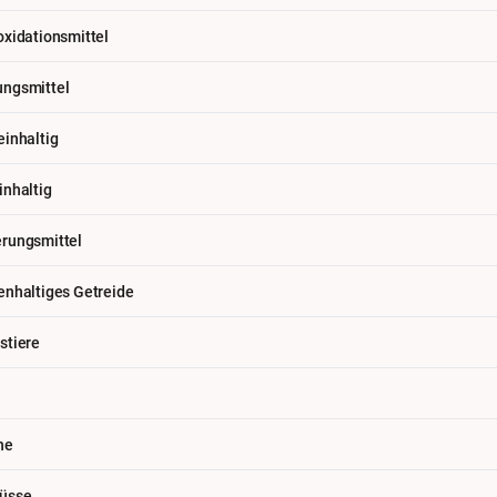
oxidationsmittel
ngsmittel
einhaltig
inhaltig
rungsmittel
enhaltiges Getreide
stiere
he
üsse