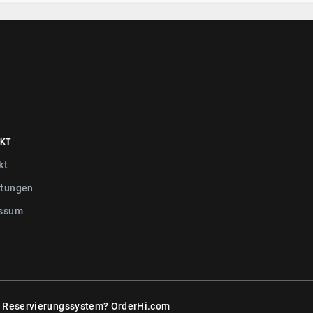
KT
kt
tungen
ssum
r Reservierungssystem?
OrderHi.com