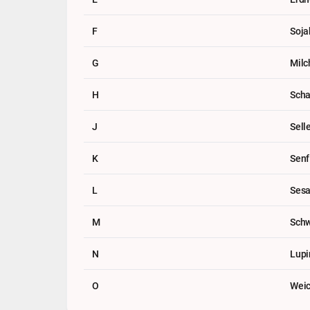
F
Soj
G
Milc
H
Scha
J
Sell
K
Senf
L
Ses
M
Schw
N
Lupi
O
Weic