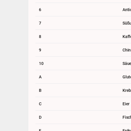
6
Anti
7
Süßu
8
Kaff
9
Chin
10
Säue
A
Glut
B
Kreb
C
Eier
D
Fisc
E
Erdn