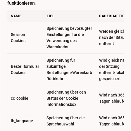
funktionieren.
NAME
ZIEL
DAUERHAFTIGKEI
Speicherung bevorzugter
Werden gleich
Session
Einstellungen für die
nach der Sitzung
Cookies
Verwendung des
entfernt
Warenkorbs
Speicherung für
Wird gleich nach
Bestellformular
zukünftige
der Sitzung
Cookies
Bestellungen/Warenkorb
entfernt/lokal
Rückkehr
gespeichert
Speicherung über den
Wird nach 365
cc_cookie
Status der Cookie
Tagen ablaufen
Informationsbox
Speicherung über die
Wird nach 365
lb_language
Sprachauswahl
Tagen ablaufen