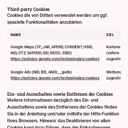
Third-party Cookies
Cookies die von Dritten verwendet werden um ggf.
spezielle Funktionalitäten anzubieten.
NAME
ZIEL
Google Maps (1P_JAR, APISID, CONSENT, HSID,
Karteneinb
NID, OTZ, SAPISID, SID, SIDCC, SSID)
(sofern
https://policies.google.com/technologies/cookies
zugestimmt
Google Ads (NID, IDE, ANID, __gads)
Werbung (so
https://policies.google.com/technologies/cookies
zugestimmt
Ein- und Ausschalten sowie Entfernen der Cookies
Weitere Informationen bezüglich des Ein- und
Ausschaltens sowie des Entfernens der Cookies finden
Sie in der Anleitung und/oder mithilfe der Hilfe-Funktion
Ihres Browsers. Hinweis: das Deaktivieren von allen
Cookies kann dazu führen, dass der Einkaufswagen